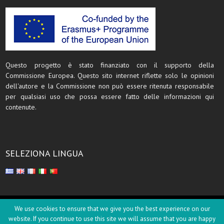
Questo progetto è stato finanziato con il supporto della
Commissione Europea. Questo sito internet riflette solo le opinioni
dell'autore e la Commissione non può essere ritenuta responsabile
per qualsiasi uso che possa essere fatto delle informazioni qui
contenute.
SELEZIONA LINGUA
Copyright © 2017
We use cookies to ensure that we give you the best experience on our
website. If you continue to use this site we will assume that you are happy